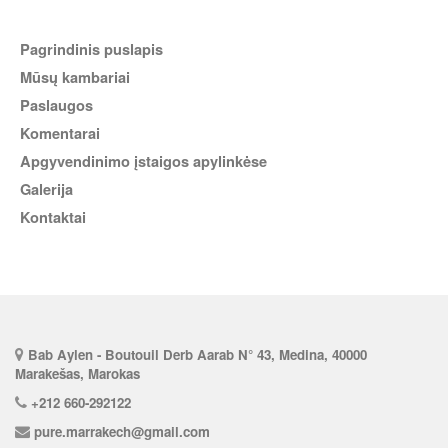
Pagrindinis puslapis
Mūsų kambariai
Paslaugos
komentarai
Apgyvendinimo įstaigos apylinkėse
Galerija
Kontaktai
Bab Aylen - Boutouil Derb Aarab N° 43, Medina, 40000
Marakešas, Marokas
+212 660-292122
pure.marrakech@gmail.com